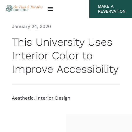
Skip
MAKE A
Toggle
RESERVATION
to
Navigation
content
January 24, 2020
Amenities
This University Uses
Gallery
Interior Color to
Local Attractions
Improve Accessibility
Testimonials
Aesthetic
,
Interior Design
Rates
Calendar